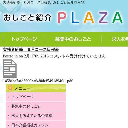
実務者研修 ６月コース日程表 | おしごと紹介PLAZA
実務者研修 ６月コース日程表
実
Posted in on 2月 17th, 2016
コメントを受け付けていません
務
者
研
1458aba7afd3690baf4f0def5491d94f-1.pdf
修
メニュー
６
月
トップページ
コ
募集中のおしごと
ー
ス
求人を考えている企業様
日
日本介護福祉カレッジ